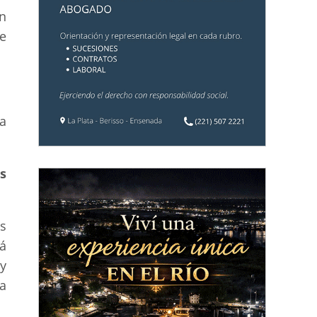
n
e
a
s
s
á
y
a