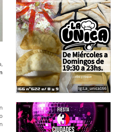
a,
n
n
o
n