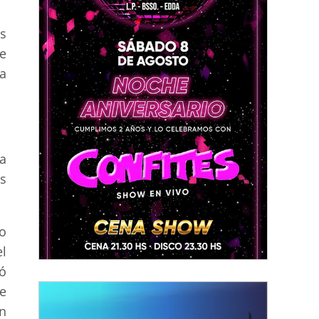
s
e
ea
a
s
o
l
ó
e
n