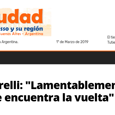
El t
a Argentina.
1° de Marzo de 2019
Tuti
relli: "Lamentableme
e encuentra la vuelta"