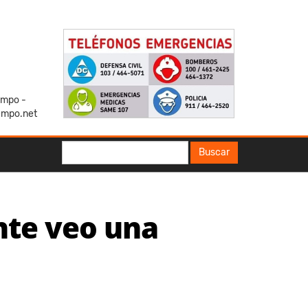
iempo -
empo.net
Buscar
Buscar
nte veo una