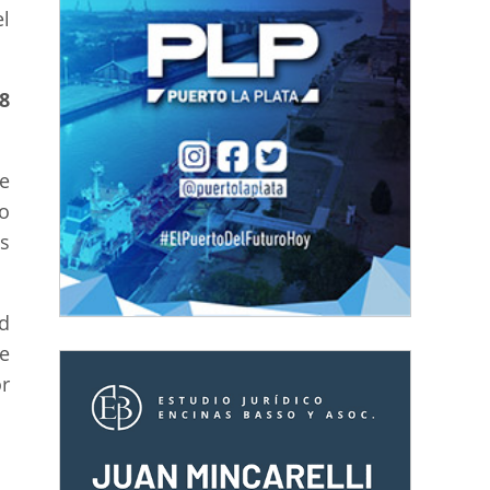
el
8
e
o
s
d
e
or