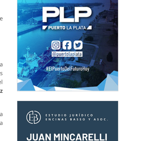
e
a
s
l
z
a
a