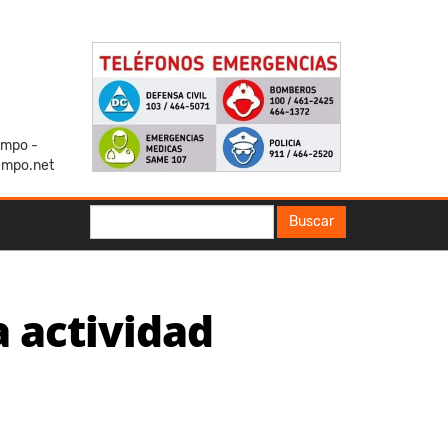
iempo -
empo.net
Buscar
Buscar
 actividad