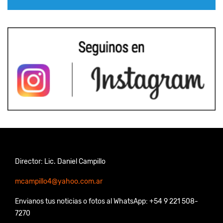
Director: Lic. Daniel Campillo
mcampillo4@yahoo.com.ar
Envianos tus noticias o fotos al WhatsApp: +54 9 221 508-
7270