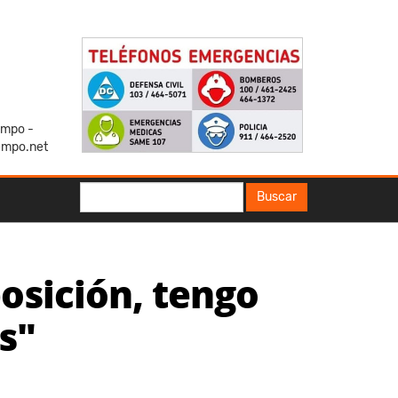
iempo -
empo.net
Buscar
Buscar
osición, tengo
s"