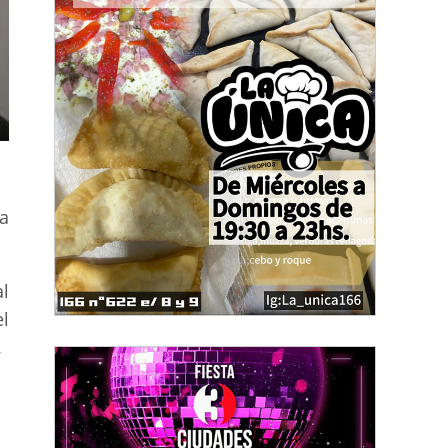
la
l
l
.