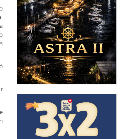
ro
.
a
o
s
ó
r
e
n