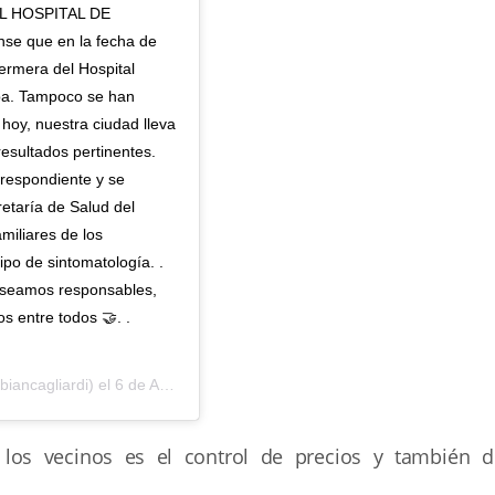
L HOSPITAL DE
nse que en la fecha de
fermera del Hospital
ba. Tampoco se han
hoy, nuestra ciudad lleva
esultados pertinentes.
rrespondiente y se
retaría de Salud del
amiliares de los
po de sintomatología. .
e seamos responsables,
 entre todos 🤝. .

iancagliardi) el
6 de Abr de 2020 a las 1:03 PDT
os vecinos es el control de precios y también d