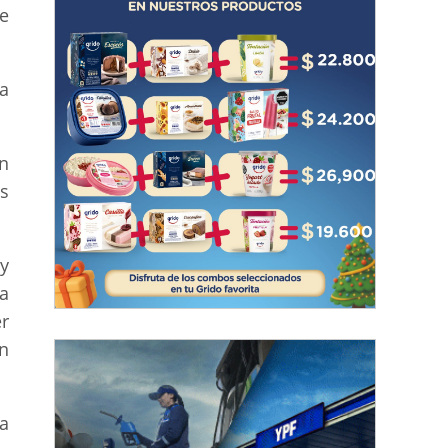
e
a
n
s
y
a
r
n
a