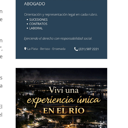
n
e
n
,
e
s
a
l
l