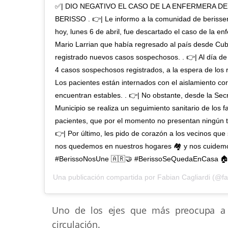
✅| DIO NEGATIVO EL CASO DE LA ENFERMERA DE
BERISSO . 👉| Le informo a la comunidad de berisse
hoy, lunes 6 de abril, fue descartado el caso de la en
Mario Larrian que había regresado al país desde Cu
registrado nuevos casos sospechosos. . 👉| Al día de 
4 casos sospechosos registrados, a la espera de los r
Los pacientes están internados con el aislamiento co
encuentran estables. . 👉| No obstante, desde la Sec
Municipio se realiza un seguimiento sanitario de los f
pacientes, que por el momento no presentan ningún ti
👉| Por último, les pido de corazón a los vecinos qu
nos quedemos en nuestros hogares 🏘️ y nos cuidemos
#BerissoNosUne 🇦🇷🤝 #BerissoSeQuedaEnCasa 
Una publicación compartida por
Fabian Cagliardi
(@fab
Uno de los ejes que más preocupa a l
circulación.