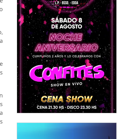
e
o
,
 a
e
s
én
s
a
as