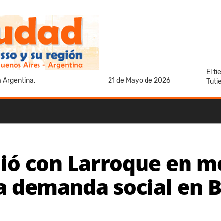
El t
a Argentina.
21 de Mayo de 2026
Tuti
nió con Larroque en m
a demanda social en B