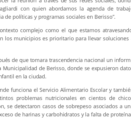
cer la reunión a través de sus redes sociales, dond
 Cagliardi con quien abordamos la agenda de trabaj
 de políticas y programas sociales en Berisso”.
 contexto complejo como el que estamos atravesando
on los municipios es prioritario para llevar soluciones
pués de que tomara trascendencia nacional un inform
la Municipalidad de Berisso, donde se expusieron dato
fantil en la ciudad.
onde funciona el Servicio Alimentario Escolar y tambi
tintos problemas nutricionales en cientos de chico
ron, se detectaron casos de sobrepeso asociados a un
xceso de harinas y carbohidratos y la falta de proteín