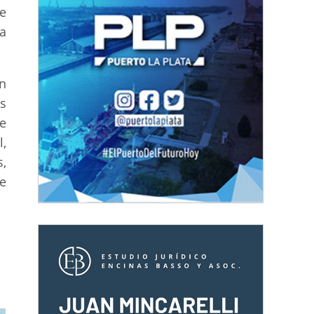
e
ca
n
s
e
l,
,
ue