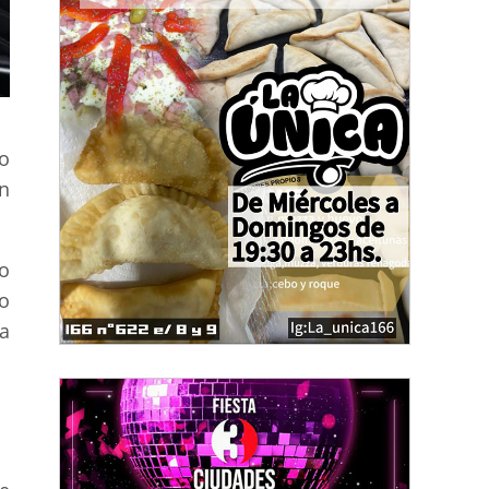
lo
n
o
do
la