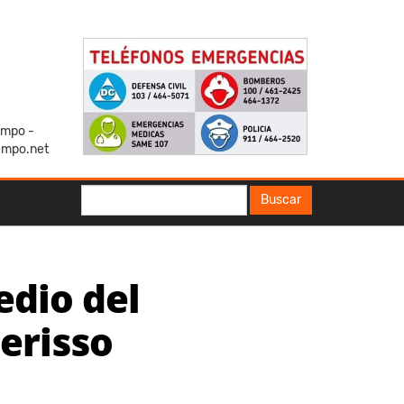
iempo -
empo.net
Buscar
Buscar
edio del
erisso