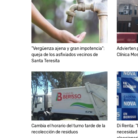
"Vergüenza ajena y gran impotencia":
Advierten p
queja de los asfixiados vecinos de
Clínica Mo
Santa Teresita
Cambia el horario del turno tarde de la
Di Renta: "
recolección de residuos
necesidad 