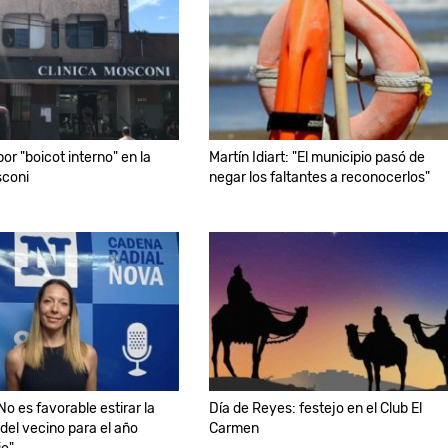
or "boicot interno" en la
Martín Idiart: "El municipio pasó de
sconi
negar los faltantes a reconocerlos"
No es favorable estirar la
Día de Reyes: festejo en el Club El
del vecino para el año
Carmen