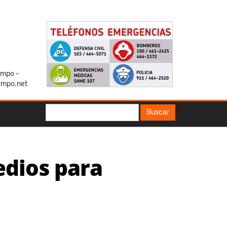
iempo -
empo.net
Buscar
Buscar
edios para