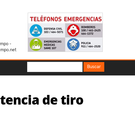
iempo -
empo.net
Buscar
Buscar
encia de tiro