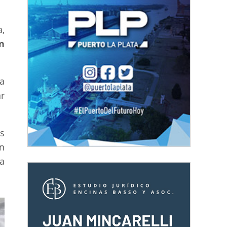
a,
n
a
ar
s
n
a