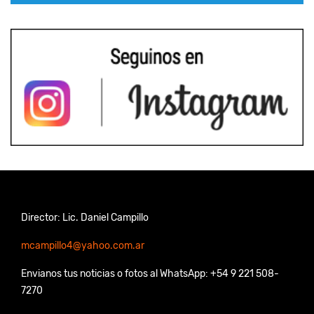
Director: Lic. Daniel Campillo
mcampillo4@yahoo.com.ar
Envianos tus noticias o fotos al WhatsApp: +54 9 221 508-
7270