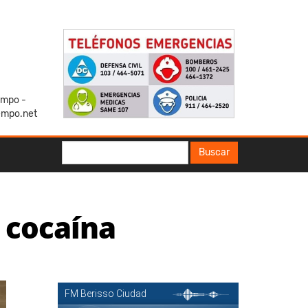
iempo -
empo.net
Buscar
Buscar
 cocaína