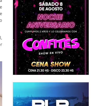
a
e
e
o
,
or