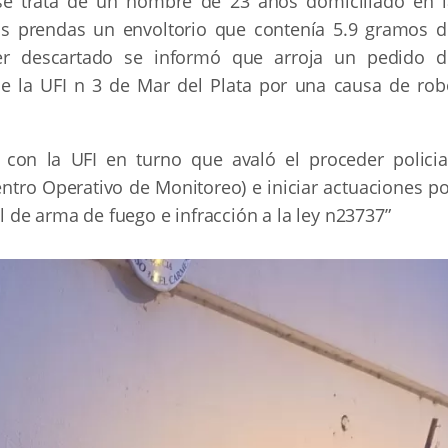
se trata de un hombre de 23 años domiciliado en l
sus prendas un envoltorio que contenía 5.9 gramos d
ver descartado se informó que arroja un pedido d
e la UFI n 3 de Mar del Plata por una causa de rob
 con la UFI en turno que avaló el proceder policial
entro Operativo de Monitoreo) e iniciar actuaciones p
al de arma de fuego e infracción a la ley n23737”