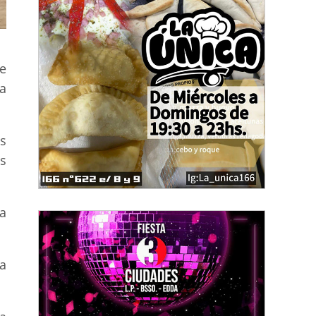
e
a
os
s
ga
a