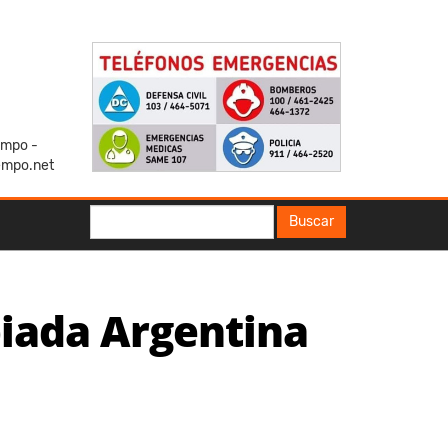
iempo -
empo.net
Buscar
Buscar
piada Argentina