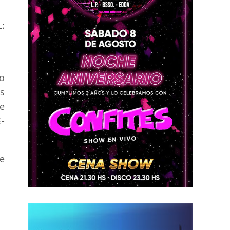
:
o
s
e
-
e