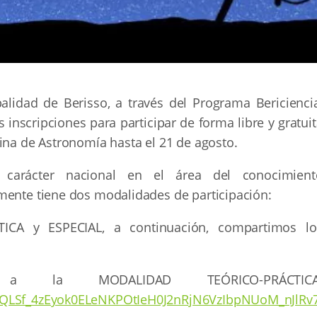
alidad de Berisso, a través del Programa Bericiencia
 inscripciones para participar de forma libre y gratui
ina de Astronomía hasta el 21 de agosto.
arácter nacional en el área del conocimient
mente tiene dos modalidades de participación:
ICA y ESPECIAL, a continuación, compartimos lo
n a la MODALIDAD TEÓRICO-PRÁCTICA
IpQLSf_4zEyok0ELeNKPOtIeH0J2nRjN6VzIbpNUoM_nJlRv