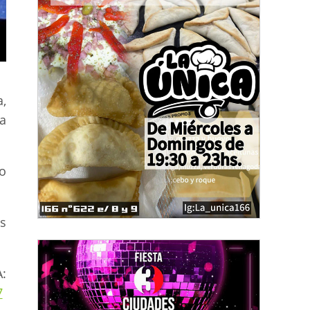
,
ta
o
s
:
7