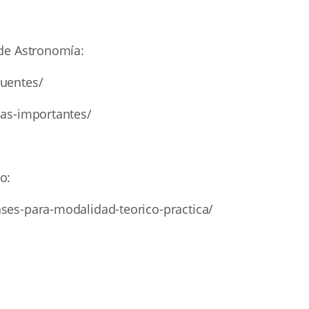
 de Astronomía:
cuentes/
has-importantes/
o:
ases-para-modalidad-teorico-practica/