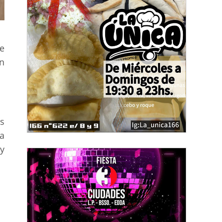
e
án
s
a
y