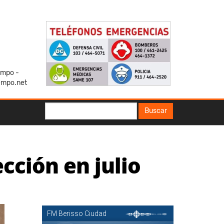
iempo -
empo.net
Buscar
Buscar
cción en julio