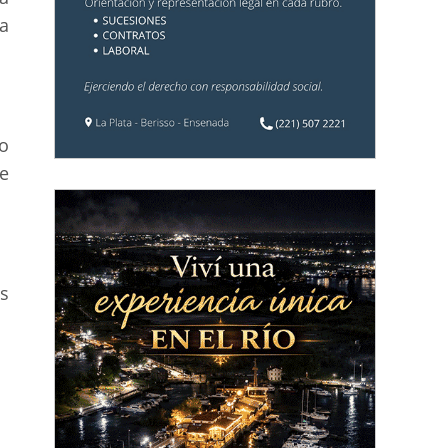
a
mo
e
os