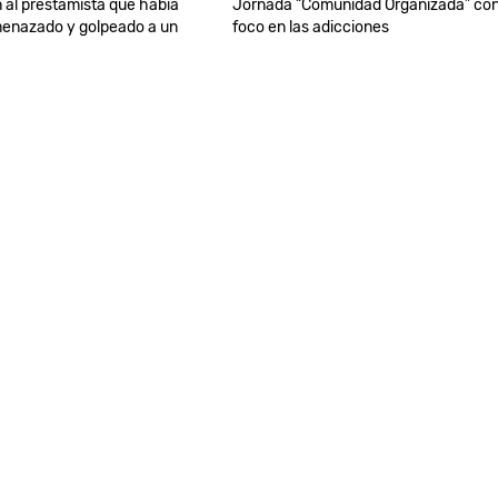
 al prestamista que había
Jornada “Comunidad Organizada” co
menazado y golpeado a un
foco en las adicciones