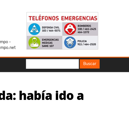
iempo -
empo.net
Buscar
Buscar
a: había ido a