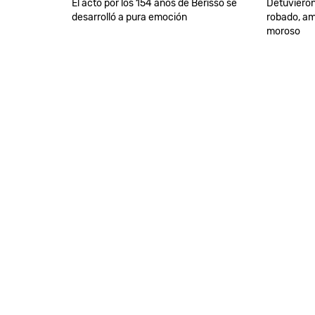
El acto por los 154 años de Berisso se
Detuvieron
desarrolló a pura emoción
robado, a
moroso