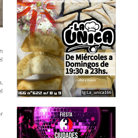
n
l
,
l
r