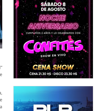
”
e
,
e
a