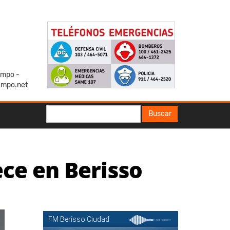
iempo -
empo.net
Buscar
Buscar
ece en Berisso