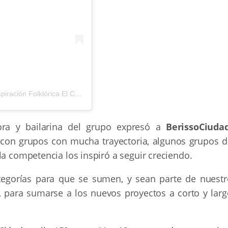
Una publicación compartida por Artes escénicas de inspiración Folklórica El Camalotal (@_el_camalotal_)
sora y bailarina del grupo expresó a
BerissoCiuda
con grupos con mucha trayectoria, algunos grupos d
la competencia los inspiró a seguir creciendo.
tegorías para que se sumen, y sean parte de nuestr
, para sumarse a los nuevos proyectos a corto y larg