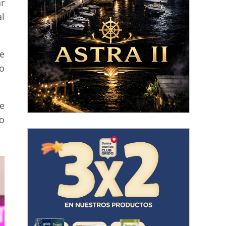
r
l
e
o
e
to