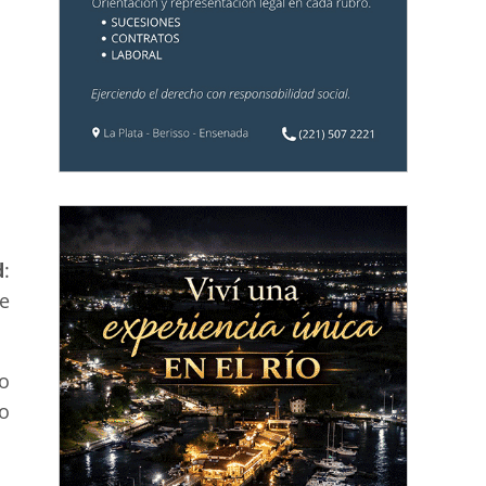
d
:
e
o
o