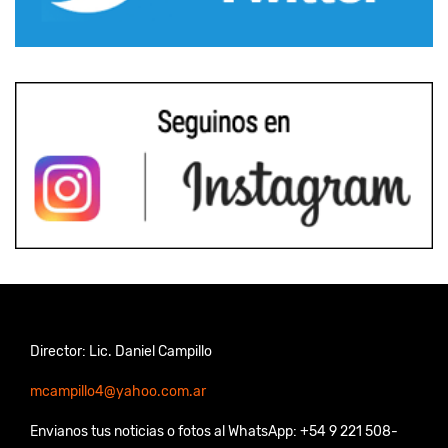
Director: Lic. Daniel Campillo
mcampillo4@yahoo.com.ar
Envianos tus noticias o fotos al WhatsApp: +54 9 221 508-