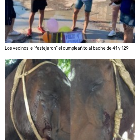
Los vecinos le "festejaron" el cumpleañito al bache de 41 y 129