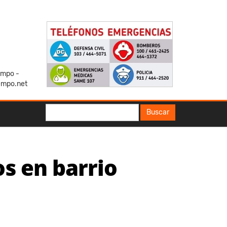
iempo -
empo.net
Buscar
Buscar
s en barrio