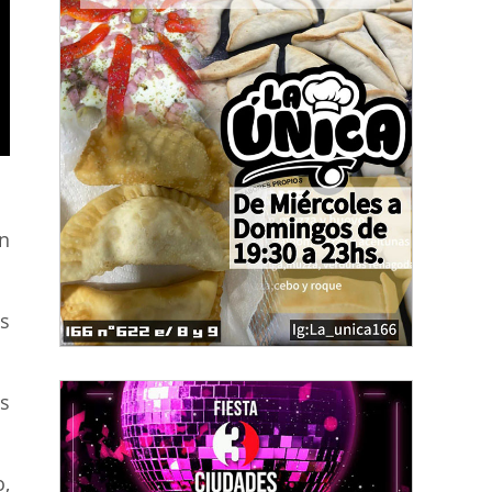
en
s
s
,