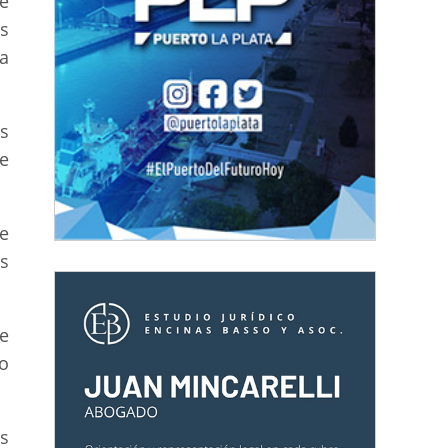
e
s
a
s
e
e
os
e
ro
es