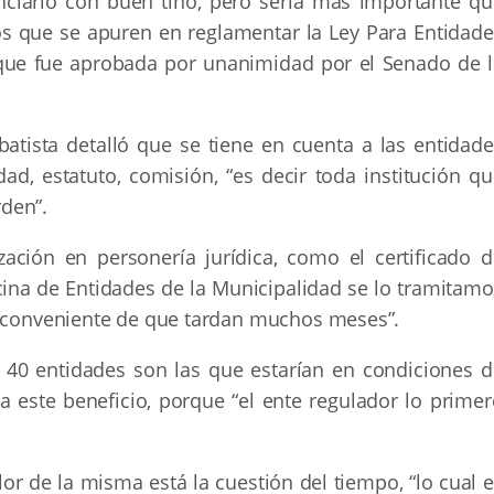
nciarlo con buen tino, pero sería más importante qu
os que se apuren en reglamentar la Ley Para Entidade
rque fue aprobada por unanimidad por el Senado de l
batista detalló que se tiene en cuenta a las entidade
d, estatuto, comisión, “es decir toda institución qu
den”.
zación en personería jurídica, como el certificado d
icina de Entidades de la Municipalidad se lo tramitam
inconveniente de que tardan muchos meses”.
40 entidades son las que estarían en condiciones d
 a este beneficio, porque “el ente regulador lo prime
or de la misma está la cuestión del tiempo, “lo cual 