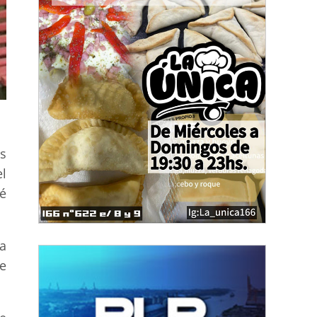
s
l
é
fa
e