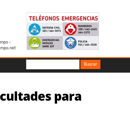
iempo -
empo.net
Buscar
Buscar
ficultades para