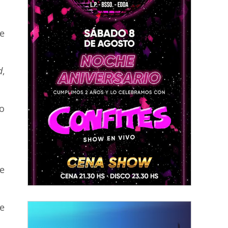
e
d
,
o
le
e