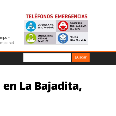
iempo -
empo.net
Buscar
Buscar
 en La Bajadita,