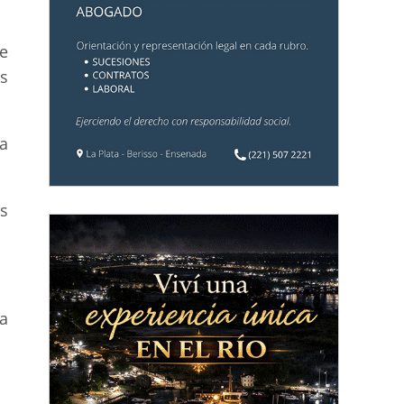
ue
s
a
os
a