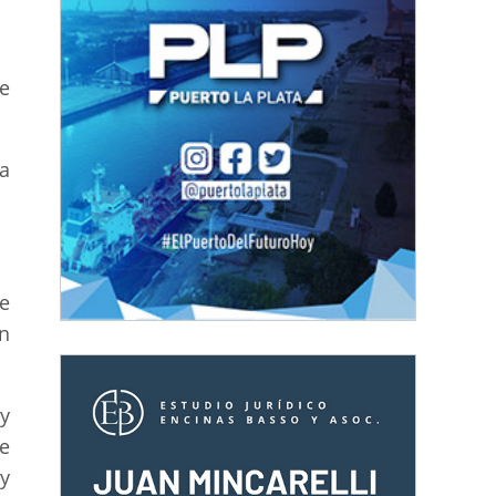
e
a
e
n
 y
e
y