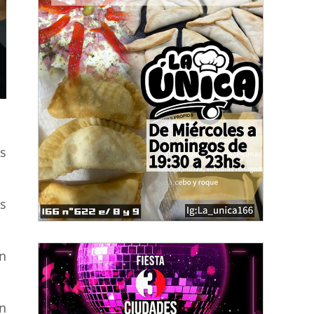
s
s
n
n