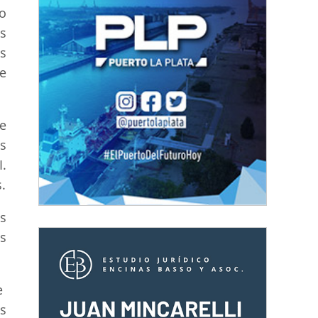
o
os
s
e
de
s
.
.
s
s
e
s