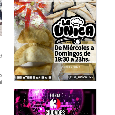
d
s
i