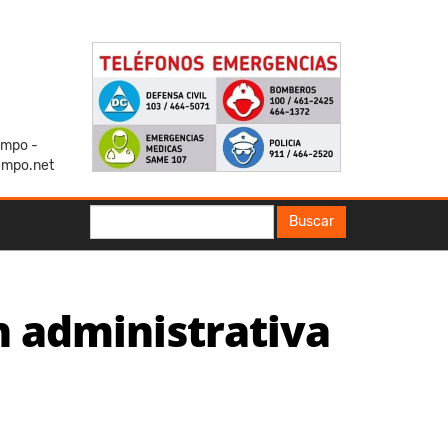
iempo -
empo.net
Buscar
Buscar
ón administrativa