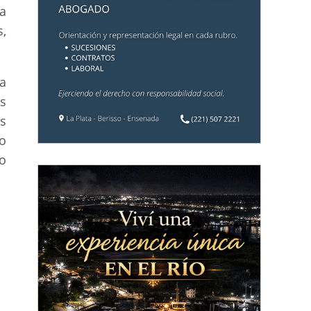
a
,
a
s
s
o
o