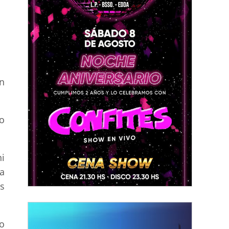
on
o
i
a
s
o