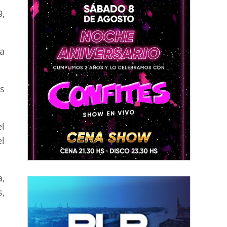
,
a
as
l
l
,
,