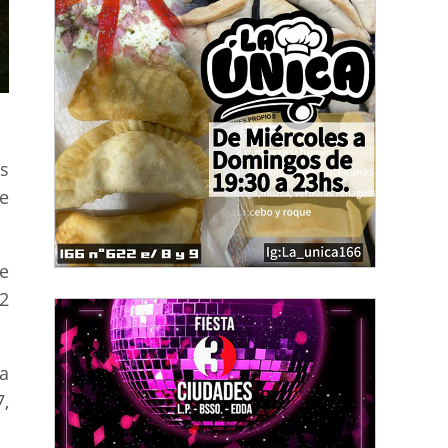
s
e
de
22
a
,