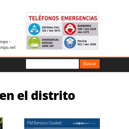
iempo -
empo.net
Buscar
Buscar
n el distrito