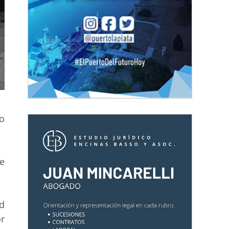
so
e
ad
r