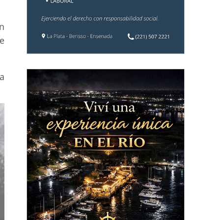
n
ue
a