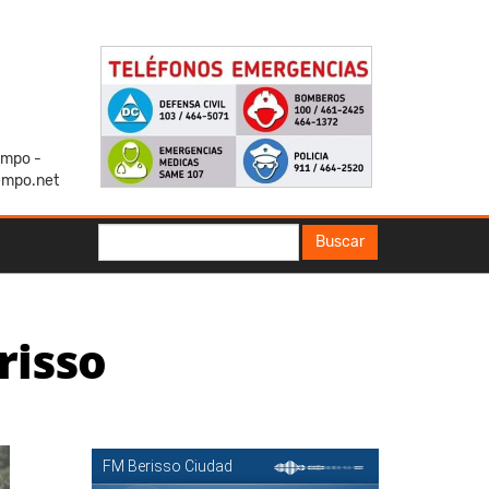
iempo -
empo.net
Buscar
Buscar
risso