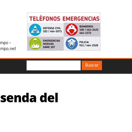
iempo -
empo.net
Buscar
Buscar
 senda del