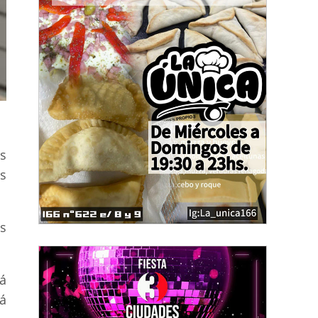
s
s
s
á
rá