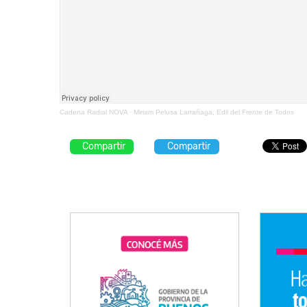
Cadena Radial NOVA
·
Miriam Pelusa Larrañaga, Edil del Frente de Todos
Compartir
Compartir