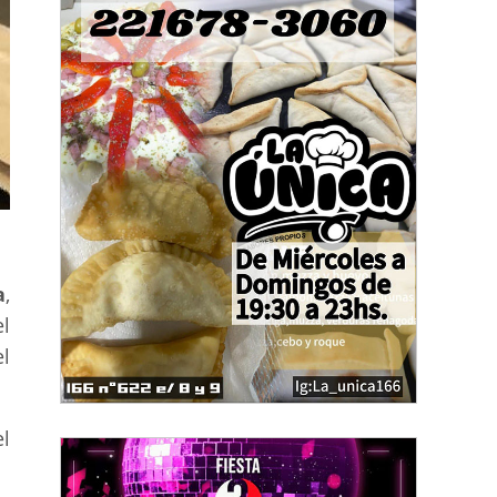
a
,
el
l
l