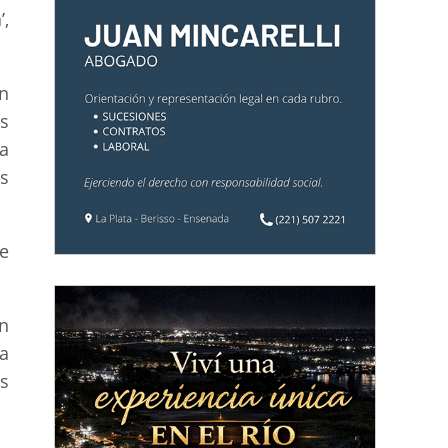
,
n
s
a
s
e
n
a
s