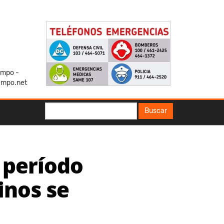
iempo -
empo.net
Buscar
Buscar
 período
inos se