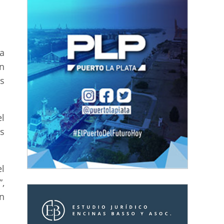
a
n
s
l
s
l
,
n