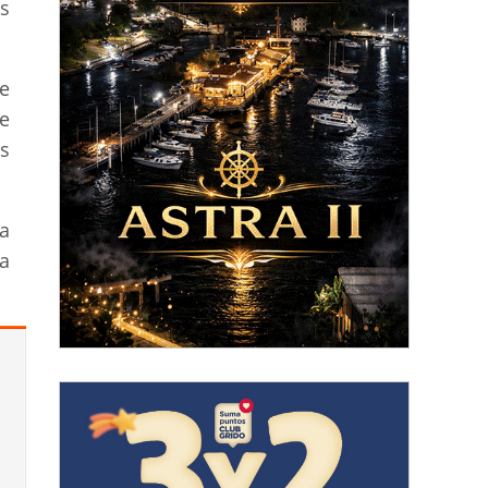
s
e
e
s
la
a