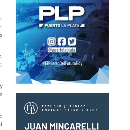
n
on
s
,
io
y
os
es
í