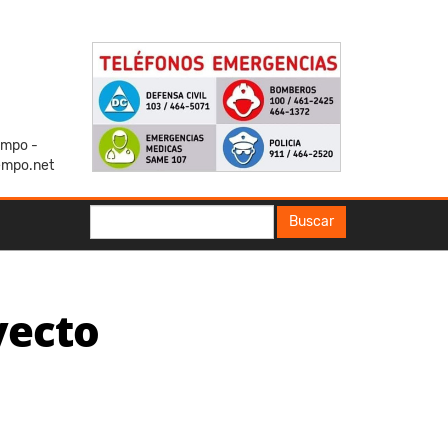
iempo -
empo.net
Buscar
Buscar
yecto