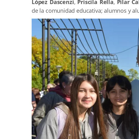
López Dascenzi
,
Priscila Rella
,
Pilar C
de la comunidad educativa; alumnos y a