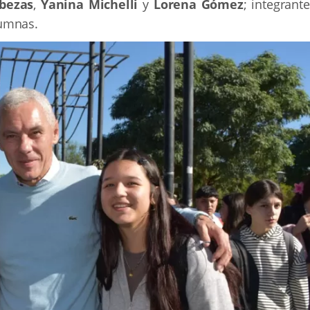
abezas
,
Yanina Michelli
y
Lorena Gómez
; integrant
lumnas.