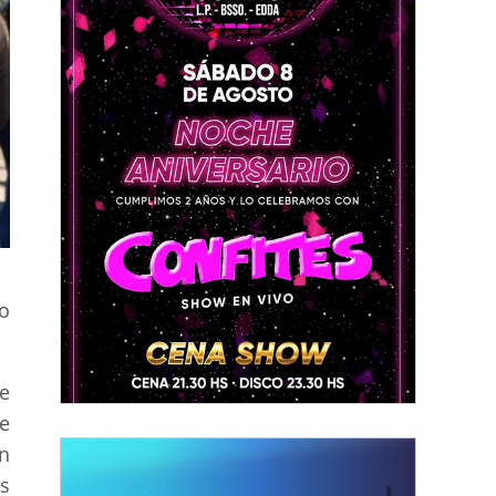
go
e
e
on
s