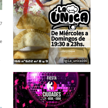
 7
e
.