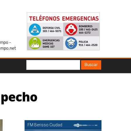
iempo -
empo.net
Buscar
Buscar
 pecho