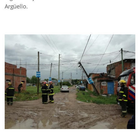
Arg
ü
ello.