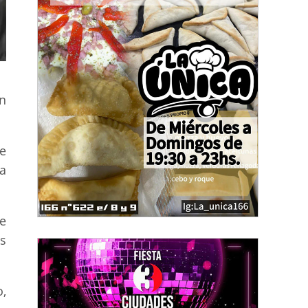
n
se
a
e
s
,