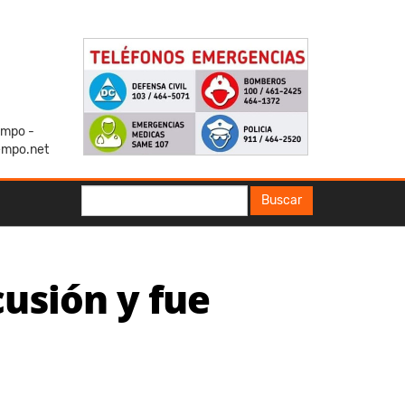
iempo -
empo.net
Buscar
Buscar
usión y fue