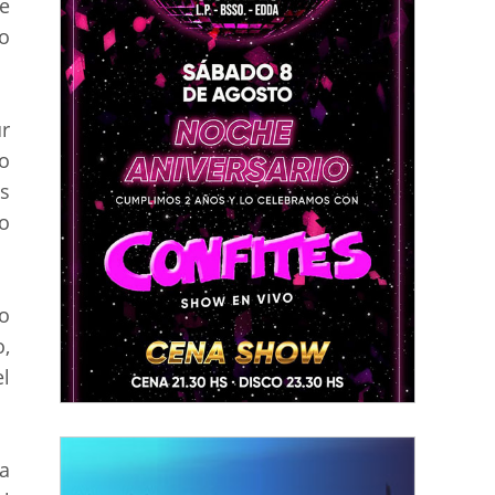
ue
o
ur
o
os
o
lo
,
l
a