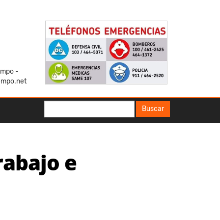
iempo -
empo.net
Buscar
Buscar
rabajo e