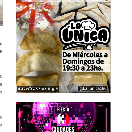
ha
de
e
va
a
s
a