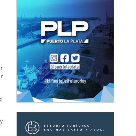
r
r
el
 y