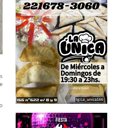
os
ue
ro