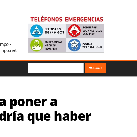
iempo -
empo.net
Buscar
Buscar
a poner a
ndría que haber