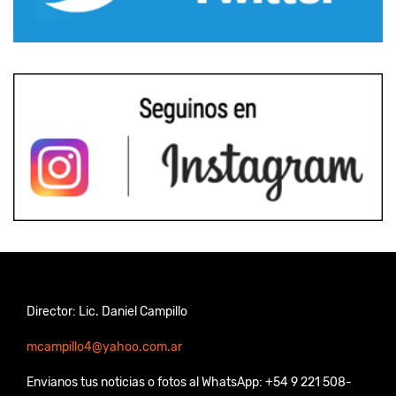
Director: Lic. Daniel Campillo
mcampillo4@yahoo.com.ar
Envianos tus noticias o fotos al WhatsApp: +54 9 221 508-