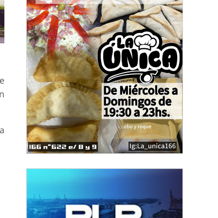
te
n
a