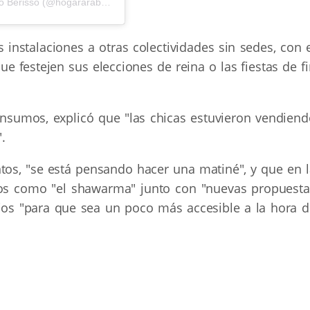
Una publicación compartida por Hogar Árabe Argentino Berisso (@hogararabeberisso)
nstalaciones a otras colectividades sin sedes, con e
 festejen sus elecciones de reina o las fiestas de fi
s insumos, explicó que "las chicas estuvieron vendien
.
tos, "se está pensando hacer una matiné", y que en l
cos como "el shawarma" junto con "nuevas propuesta
cios "para que sea un poco más accesible a la hora d