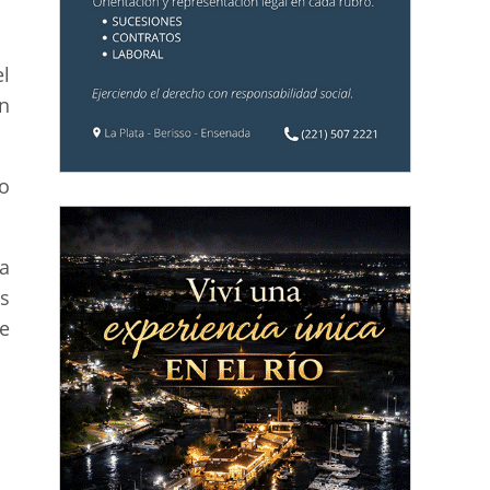
l
n
do
a
s
e