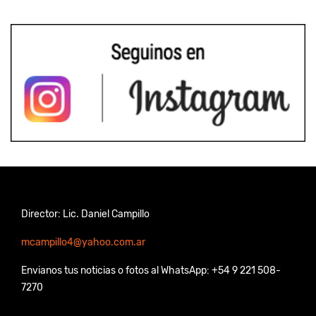
Director: Lic. Daniel Campillo
mcampillo4@yahoo.com.ar
Envianos tus noticias o fotos al WhatsApp: +54 9 221 508-
7270