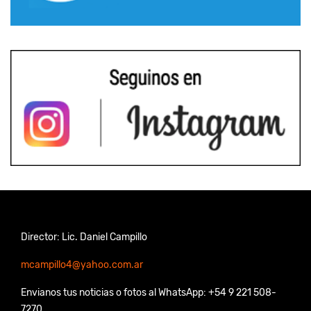
Director: Lic. Daniel Campillo
mcampillo4@yahoo.com.ar
Envianos tus noticias o fotos al WhatsApp: +54 9 221 508-
7270